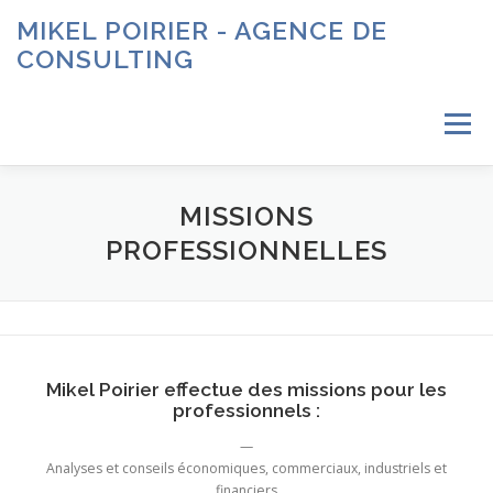
Aller
MIKEL POIRIER - AGENCE DE
au
CONSULTING
contenu
Menu
ACCUEIL
À PROPOS
SERVICES
CONTACT
MISSIONS
PROFESSIONNELLES
Mikel Poirier effectue des missions pour les
professionnels :
—
Analyses et conseils économiques, commerciaux, industriels et
financiers